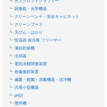
ガスクロマトグラフィー
顕微鏡・光学機器
クリーンベンチ・安全キャビネット
クリーンブース
天びん・はかり
恒温器 保冷庫 フリーザー
凍結乾燥機
冷却器
電気泳動関連装置
画像撮影装置
滅菌・殺菌・消毒機器・洗浄機
汎用小型機器
pH計
攪拌機