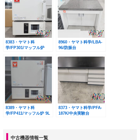
8383・ヤマト科
8960・ヤマト科学/LBA-
学/FP301/マッフル炉
96/防振台
W90×D60×H75cm
8389・ヤマト科
8373・ヤマト科学/PFA-
学/FP411/マッフル炉 9L
187K/中央実験台
W180×D150×H80.5cm
天板付き2台＋試薬棚2台
中古機器情報一覧