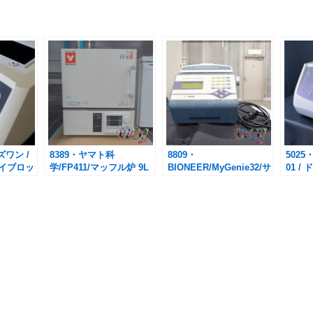
ズワン /
8389・ヤマト科
8809・
5025・
ドライブロッ
学/FP411/マッフル炉 9L
BIONEER/MyGenie32/サ
01 
100セッ
ーマルブロック
ス My