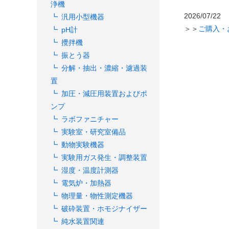
浄機
2026/07/22
汎用小型機器
＞＞
ご購入・
pH計
攪拌機
振とう器
分解・抽出・濃縮・濾過装
置
加圧・減圧用装置およびポ
ンプ
ラボファニチャー
実験室・研究室備品
動物実験機器
実験用ガス発生・調整装置
湿度・温度計測器
電気炉・加熱器
物理量・物性測定機器
破砕装置・ホモジナイザー
純水装置関連