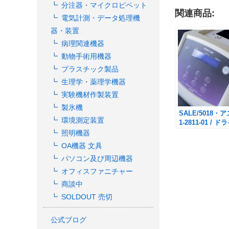
分注器・マイクロピペット
関連商品:
電気計測・データ処理機
器・装置
病理関連機器
動物手術用機器
プラスチック製品
生理学・薬理学機器
実験機材作製装置
製氷機
SALE/5018・ア
環境測定装置
1-2811-01 / 
クバス MyBL-
照明機器
ト / 未使用品
OA機器 文具
パソコン及び周辺機器
オフィスファニチャー
商談中
SOLDOUT 売切
公式ブログ