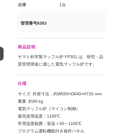
在庫
1台
管理番号8383
商品説明
ヤマト科学製マッフル炉 FP301 は、研究・品
質管理用途に適した電気マッフル炉です。
仕様
サイズ: 外形寸法：約W550×D640×H720 mm
重量: 約90 kg
電気マッフル炉（マイコン制御）
最高使用温度：1100℃
常用温度範囲：室温＋50～1100℃
プログラム運転機能付き操作パネル