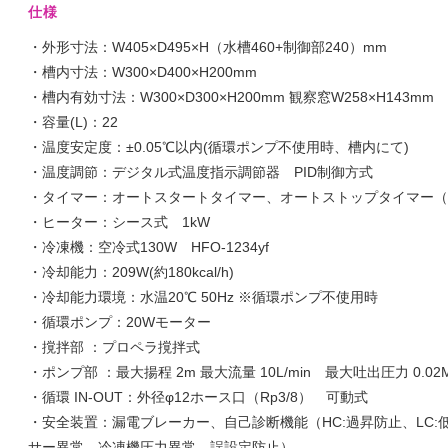
仕様
・外形寸法：W405×D495×H（水槽460+制御部240）mm
・槽内寸法：W300×D400×H200mm
・槽内有効寸法：W300×D300×H200mm 観察窓W258×H143mm
・容量(L)：22
・温度安定度：±0.05℃以内(循環ポンプ不使用時、槽内にて)
・温度調節：デジタル式温度指示調節器 PID制御方式
・タイマー：オートスタートタイマー、オートストップタイマー（設
・ヒーター：シース式 1kW
・冷凍機：空冷式130W HFO-1234yf
・冷却能力：209W(約180kcal/h)
・冷却能力環境：水温20℃ 50Hz ※循環ポンプ不使用時
・循環ポンプ：20Wモーター
・撹拌部 ：プロペラ撹拌式
・ポンプ部 ：最大揚程 2m 最大流量 10L/min 最大吐出圧力 0.02M
・循環 IN-OUT：外径φ12ホース口（Rp3/8） 可動式
・安全装置：漏電ブレーカー、自己診断機能（HC:過昇防止、LC
サー異常、冷凍機圧力異常、誤設定防止）