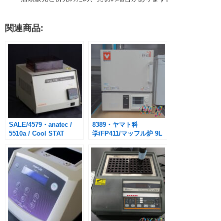
関連商品:
SALE/4579・anatec /
8389・ヤマト科
5510a / Cool STAT
学/FP411/マッフル炉 9L