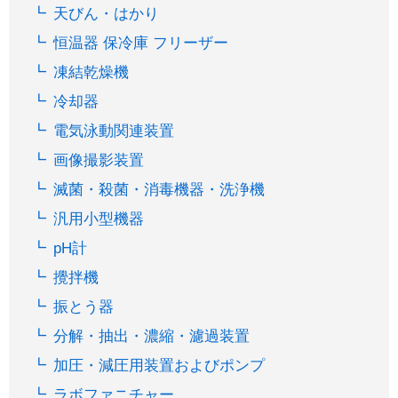
天びん・はかり
恒温器 保冷庫 フリーザー
凍結乾燥機
冷却器
電気泳動関連装置
画像撮影装置
滅菌・殺菌・消毒機器・洗浄機
汎用小型機器
pH計
攪拌機
振とう器
分解・抽出・濃縮・濾過装置
加圧・減圧用装置およびポンプ
ラボファニチャー