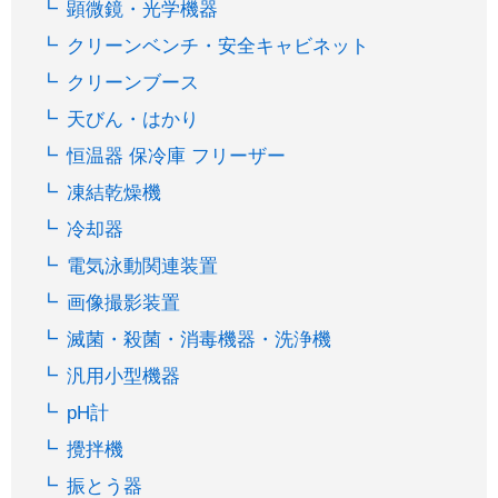
顕微鏡・光学機器
クリーンベンチ・安全キャビネット
クリーンブース
天びん・はかり
恒温器 保冷庫 フリーザー
凍結乾燥機
冷却器
電気泳動関連装置
画像撮影装置
滅菌・殺菌・消毒機器・洗浄機
汎用小型機器
pH計
攪拌機
振とう器