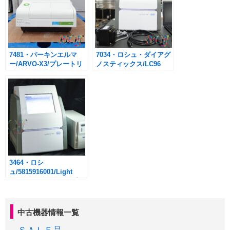
7481・パーキンエルマ
7034・ロシュ・ダイアグ
ー/ARVO-X3/プレートリ
ノスティックス/LC96
ーダー ※本体のみ PC
IP/LightCycler 96 システ
なし
ム インストレーション・
パッケージ
3464・ロシ
ュ/5815916001/Light
CYCLER96 システム/高
性能リアルタイムPCR装
置
中古機器情報一覧