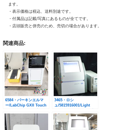
ます。
・表示価格は税込、送料別途です。
・付属品は記載/写真にあるものが全てです。
・店頭販売と併売のため、売切の場合があります。
関連商品:
6584・パーキンエルマ
3465・ロシ
ー/LabChip GXII Touch
ュ/5815916001/Light
HT/マイクロチップ 電
CYCLER96 システム/高
気泳動装置
性能リアルタイムPCR装
置