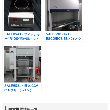
込・送料別途)
SALE/2243・フィッシャ
SALE/2923-1~3・
ー/IR4000/赤外線ホット
ESCO/BCB-6E/バイオク
プレート
リーンベンチ/195cm/特
大サイズ/
￥514,800→￥257,400(税
込・送料別途)
SALE/5731・日立/CCV-
811/クリーンベンチ
122cm幅/
￥184,800→￥92,400-(税
込・送料別途)
中古機器情報一覧