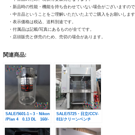
・新品時の性能・機能を持ち合わせていない場合がございますので
・中古品ということをご理解いただいた上でご購入をお願いします
・表示価格は税込、送料別途です。
・付属品は記載/写真にあるものが全てです。
・店頭販売と併売のため、売切の場合があります。
関連商品:
SALE/5601-1～3・Nikon
SALE/5725・日立/CCV-
/Plan 4 0.13 DL 160/-
811/クリーンベンチ
PhL/￥8,800→￥4,400(税
122cm幅/
込・送料別途)
￥184,800→￥92,400-(税