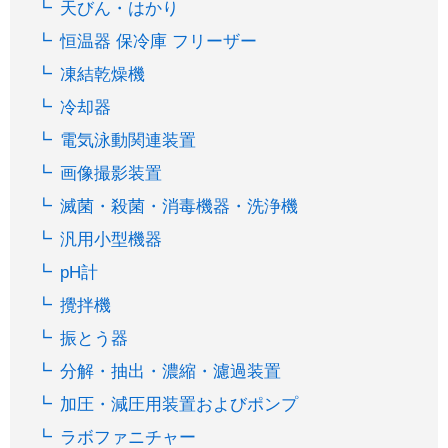
天びん・はかり
恒温器 保冷庫 フリーザー
凍結乾燥機
冷却器
電気泳動関連装置
画像撮影装置
滅菌・殺菌・消毒機器・洗浄機
汎用小型機器
pH計
攪拌機
振とう器
分解・抽出・濃縮・濾過装置
加圧・減圧用装置およびポンプ
ラボファニチャー