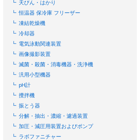
天びん・はかり
恒温器 保冷庫 フリーザー
凍結乾燥機
冷却器
電気泳動関連装置
画像撮影装置
滅菌・殺菌・消毒機器・洗浄機
汎用小型機器
pH計
攪拌機
振とう器
分解・抽出・濃縮・濾過装置
加圧・減圧用装置およびポンプ
ラボファニチャー