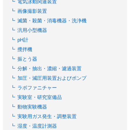
電気泳動関連装置
画像撮影装置
滅菌・殺菌・消毒機器・洗浄機
汎用小型機器
pH計
攪拌機
振とう器
分解・抽出・濃縮・濾過装置
加圧・減圧用装置およびポンプ
ラボファニチャー
実験室・研究室備品
動物実験機器
実験用ガス発生・調整装置
湿度・温度計測器