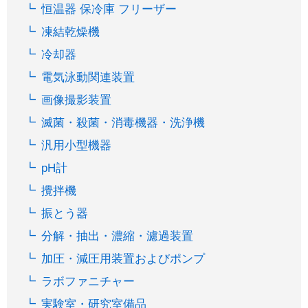
恒温器 保冷庫 フリーザー
凍結乾燥機
冷却器
電気泳動関連装置
画像撮影装置
滅菌・殺菌・消毒機器・洗浄機
汎用小型機器
pH計
攪拌機
振とう器
分解・抽出・濃縮・濾過装置
加圧・減圧用装置およびポンプ
ラボファニチャー
実験室・研究室備品