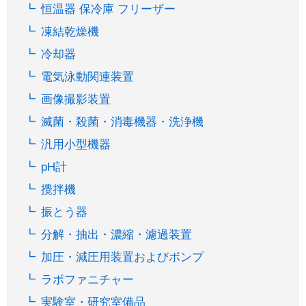
恒温器 保冷庫 フリーザー
凍結乾燥機
冷却器
電気泳動関連装置
画像撮影装置
滅菌・殺菌・消毒機器・洗浄機
汎用小型機器
pH計
攪拌機
振とう器
分解・抽出・濃縮・濾過装置
加圧・減圧用装置およびポンプ
ラボファニチャー
実験室・研究室備品