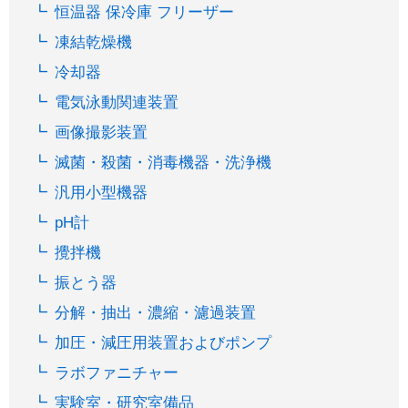
恒温器 保冷庫 フリーザー
凍結乾燥機
冷却器
電気泳動関連装置
画像撮影装置
滅菌・殺菌・消毒機器・洗浄機
汎用小型機器
pH計
攪拌機
振とう器
分解・抽出・濃縮・濾過装置
加圧・減圧用装置およびポンプ
ラボファニチャー
実験室・研究室備品