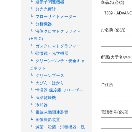
遺伝子関連機器
商品名(必須)
分光光度計
フローサイトメーター
分析機器
お名前 (必須)
液体クロマトグラフィ－
(HPLC)
ガスクロマトグラフィー
顕微鏡・光学機器
所属(大学名や企
クリーンベンチ・安全キャ
ビネット
クリーンブース
天びん・はかり
ご住所
恒温器 保冷庫 フリーザー
凍結乾燥機
冷却器
電話番号(必須)
電気泳動関連装置
画像撮影装置
滅菌・殺菌・消毒機器・洗