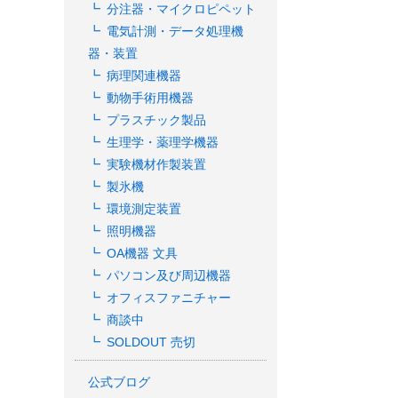
分注器・マイクロピペット
電気計測・データ処理機
器・装置
病理関連機器
動物手術用機器
プラスチック製品
生理学・薬理学機器
実験機材作製装置
製氷機
環境測定装置
照明機器
OA機器 文具
パソコン及び周辺機器
オフィスファニチャー
商談中
SOLDOUT 売切
公式ブログ