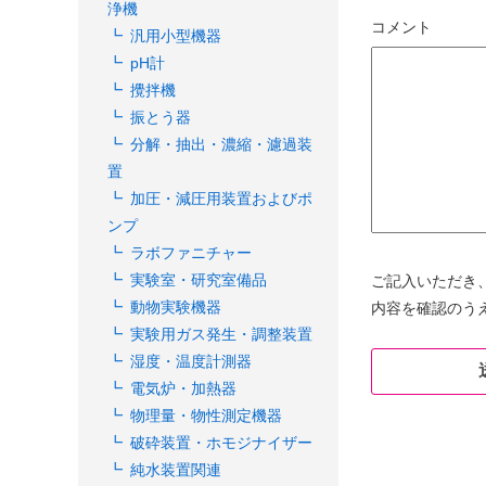
浄機
コメント
汎用小型機器
pH計
攪拌機
振とう器
分解・抽出・濃縮・濾過装
置
加圧・減圧用装置およびポ
ンプ
ラボファニチャー
実験室・研究室備品
ご記入いただき
動物実験機器
内容を確認のう
実験用ガス発生・調整装置
湿度・温度計測器
電気炉・加熱器
物理量・物性測定機器
破砕装置・ホモジナイザー
純水装置関連