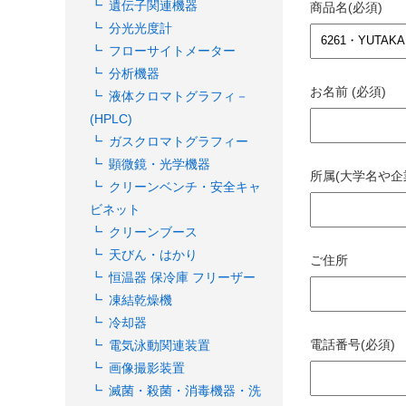
遺伝子関連機器
商品名(必須)
分光光度計
フローサイトメーター
分析機器
お名前 (必須)
液体クロマトグラフィ－
(HPLC)
ガスクロマトグラフィー
顕微鏡・光学機器
所属(大学名や企
クリーンベンチ・安全キャ
ビネット
クリーンブース
天びん・はかり
ご住所
恒温器 保冷庫 フリーザー
凍結乾燥機
冷却器
電話番号(必須)
電気泳動関連装置
画像撮影装置
滅菌・殺菌・消毒機器・洗