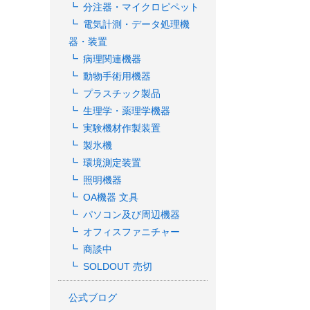
分注器・マイクロピペット
電気計測・データ処理機
器・装置
病理関連機器
動物手術用機器
プラスチック製品
生理学・薬理学機器
実験機材作製装置
製氷機
環境測定装置
照明機器
OA機器 文具
パソコン及び周辺機器
オフィスファニチャー
商談中
SOLDOUT 売切
公式ブログ