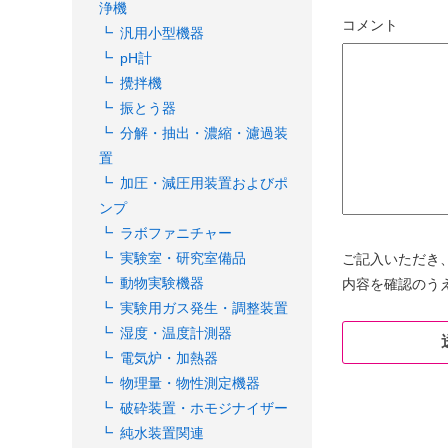
浄機
コメント
汎用小型機器
pH計
攪拌機
振とう器
分解・抽出・濃縮・濾過装
置
加圧・減圧用装置およびポ
ンプ
ラボファニチャー
実験室・研究室備品
ご記入いただき
動物実験機器
内容を確認のう
実験用ガス発生・調整装置
湿度・温度計測器
電気炉・加熱器
物理量・物性測定機器
破砕装置・ホモジナイザー
純水装置関連