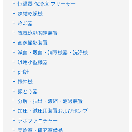
恒温器 保冷庫 フリーザー
凍結乾燥機
冷却器
電気泳動関連装置
画像撮影装置
滅菌・殺菌・消毒機器・洗浄機
汎用小型機器
pH計
攪拌機
振とう器
分解・抽出・濃縮・濾過装置
加圧・減圧用装置およびポンプ
ラボファニチャー
実験室・研究室備品