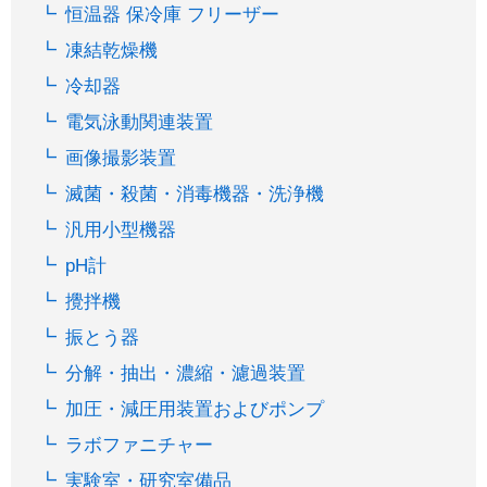
恒温器 保冷庫 フリーザー
凍結乾燥機
冷却器
電気泳動関連装置
画像撮影装置
滅菌・殺菌・消毒機器・洗浄機
汎用小型機器
pH計
攪拌機
振とう器
分解・抽出・濃縮・濾過装置
加圧・減圧用装置およびポンプ
ラボファニチャー
実験室・研究室備品