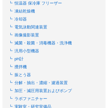
恒温器 保冷庫 フリーザー
凍結乾燥機
冷却器
電気泳動関連装置
画像撮影装置
滅菌・殺菌・消毒機器・洗浄機
汎用小型機器
pH計
攪拌機
振とう器
分解・抽出・濃縮・濾過装置
加圧・減圧用装置およびポンプ
ラボファニチャー
実験室・研究室備品