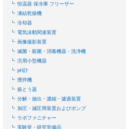
恒温器 保冷庫 フリーザー
凍結乾燥機
冷却器
電気泳動関連装置
画像撮影装置
滅菌・殺菌・消毒機器・洗浄機
汎用小型機器
pH計
攪拌機
振とう器
分解・抽出・濃縮・濾過装置
加圧・減圧用装置およびポンプ
ラボファニチャー
実験室・研究室備品