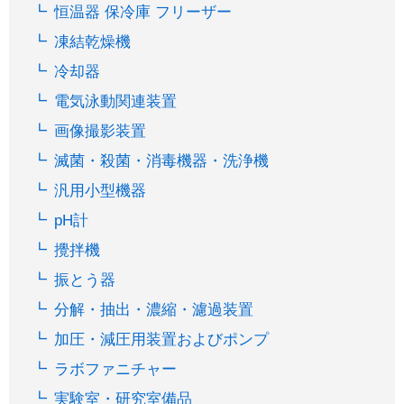
恒温器 保冷庫 フリーザー
凍結乾燥機
冷却器
電気泳動関連装置
画像撮影装置
滅菌・殺菌・消毒機器・洗浄機
汎用小型機器
pH計
攪拌機
振とう器
分解・抽出・濃縮・濾過装置
加圧・減圧用装置およびポンプ
ラボファニチャー
実験室・研究室備品