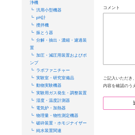
浄機
コメント
汎用小型機器
pH計
攪拌機
振とう器
分解・抽出・濃縮・濾過装
置
加圧・減圧用装置およびポ
ンプ
ラボファニチャー
実験室・研究室備品
ご記入いただき
動物実験機器
内容を確認のう
実験用ガス発生・調整装置
湿度・温度計測器
電気炉・加熱器
物理量・物性測定機器
破砕装置・ホモジナイザー
純水装置関連