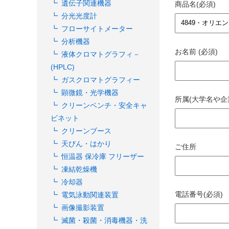
遺伝子関連機器
商品名(必須)
分光光度計
フローサイトメーター
分析機器
お名前 (必須)
液体クロマトグラフィ－
(HPLC)
ガスクロマトグラフィー
顕微鏡・光学機器
所属(大学名や企
クリーンベンチ・安全キャ
ビネット
クリーンブース
天びん・はかり
ご住所
恒温器 保冷庫 フリーザー
凍結乾燥機
冷却器
電話番号(必須)
電気泳動関連装置
画像撮影装置
滅菌・殺菌・消毒機器・洗