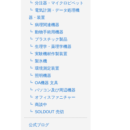
分注器・マイクロピペット
電気計測・データ処理機
器・装置
病理関連機器
動物手術用機器
プラスチック製品
生理学・薬理学機器
実験機材作製装置
製氷機
環境測定装置
照明機器
OA機器 文具
パソコン及び周辺機器
オフィスファニチャー
商談中
SOLDOUT 売切
公式ブログ