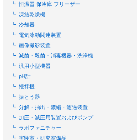
恒温器 保冷庫 フリーザー
凍結乾燥機
冷却器
電気泳動関連装置
画像撮影装置
滅菌・殺菌・消毒機器・洗浄機
汎用小型機器
pH計
攪拌機
振とう器
分解・抽出・濃縮・濾過装置
加圧・減圧用装置およびポンプ
ラボファニチャー
実験室・研究室備品