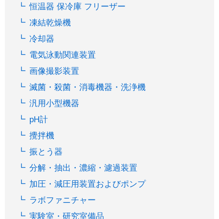
恒温器 保冷庫 フリーザー
凍結乾燥機
冷却器
電気泳動関連装置
画像撮影装置
滅菌・殺菌・消毒機器・洗浄機
汎用小型機器
pH計
攪拌機
振とう器
分解・抽出・濃縮・濾過装置
加圧・減圧用装置およびポンプ
ラボファニチャー
実験室・研究室備品