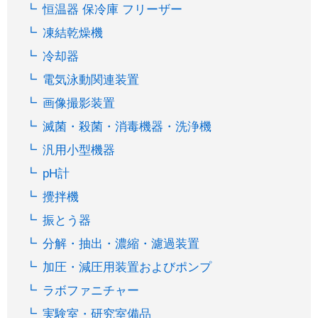
恒温器 保冷庫 フリーザー
凍結乾燥機
冷却器
電気泳動関連装置
画像撮影装置
滅菌・殺菌・消毒機器・洗浄機
汎用小型機器
pH計
攪拌機
振とう器
分解・抽出・濃縮・濾過装置
加圧・減圧用装置およびポンプ
ラボファニチャー
実験室・研究室備品