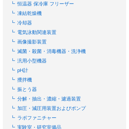
恒温器 保冷庫 フリーザー
凍結乾燥機
冷却器
電気泳動関連装置
画像撮影装置
滅菌・殺菌・消毒機器・洗浄機
汎用小型機器
pH計
攪拌機
振とう器
分解・抽出・濃縮・濾過装置
加圧・減圧用装置およびポンプ
ラボファニチャー
実験室・研究室備品