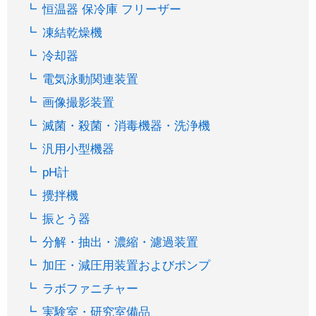
恒温器 保冷庫 フリーザー
凍結乾燥機
冷却器
電気泳動関連装置
画像撮影装置
滅菌・殺菌・消毒機器・洗浄機
汎用小型機器
pH計
攪拌機
振とう器
分解・抽出・濃縮・濾過装置
加圧・減圧用装置およびポンプ
ラボファニチャー
実験室・研究室備品