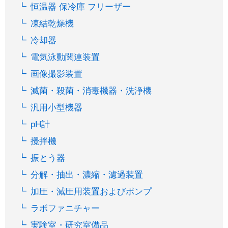
恒温器 保冷庫 フリーザー
凍結乾燥機
冷却器
電気泳動関連装置
画像撮影装置
滅菌・殺菌・消毒機器・洗浄機
汎用小型機器
pH計
攪拌機
振とう器
分解・抽出・濃縮・濾過装置
加圧・減圧用装置およびポンプ
ラボファニチャー
実験室・研究室備品