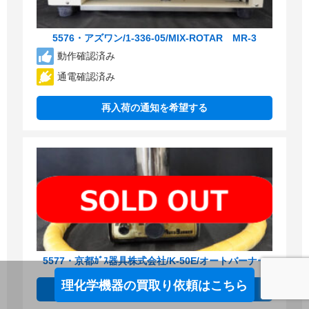
5576・アズワン/1-336-05/MIX-ROTAR MR-3
動作確認済み
通電確認済み
再入荷の通知を希望する
5577・京都ｶﾞｽ器具株式会社/K-50E/オートバーナー
理化学機器の買取り依頼はこちら
再入荷の通知を希望する