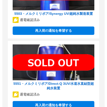
5503・メルクミリポア/Synergy UV/超純水製造装置
通電確認済み
再入荷の通知を希望する
5551・メルクミリポア/Direct-Q 3UV/水道水直結型超
純水装置
通電確認済み
再入荷の通知を希望する