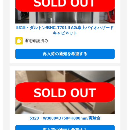
5315・ダルトン/BHC-T701ⅡA2/卓上バイオハザード
キャビネット
通電確認済み
再入荷の通知を希望する
5329・W3000×D750×H800mm/実験台