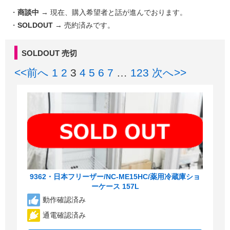
・
商談中
→ 現在、購入希望者と話が進んでおります。
・
SOLDOUT
→ 売約済みです。
SOLDOUT 売切
<<前へ
1
2
3
4
5
6
7
…
123
次へ>>
9362・日本フリーザー/NC-ME15HC/薬用冷蔵庫ショ
ーケース 157L
動作確認済み
通電確認済み