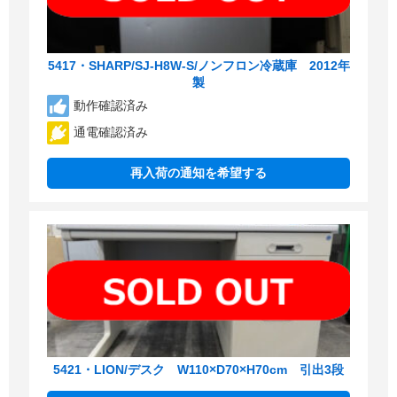
5417・SHARP/SJ-H8W-S/ノンフロン冷蔵庫 2012年
製
動作確認済み
通電確認済み
再入荷の通知を希望する
5421・LION/デスク W110×D70×H70cm 引出3段