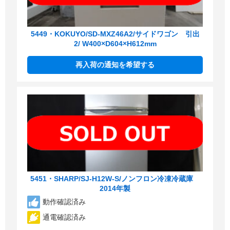
5449・KOKUYO/SD-MXZ46A2/サイドワゴン 引出
2/ W400×D604×H612mm
再入荷の通知を希望する
5451・SHARP/SJ-H12W-S/ノンフロン冷凍冷蔵庫
2014年製
動作確認済み
通電確認済み