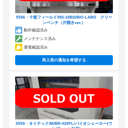
5556・十慈フィールド/NS-18BS/BIO-LABO クリー
ンベンチ（片開きver.）
動作確認済み
メンテナンス済み
通電確認済み
再入荷の通知を希望する
5559・タイテック/M/BR-420FL/バイオシェーカー(ウ