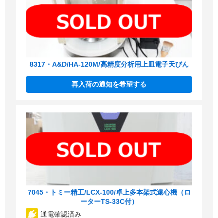
8317・A&D/HA-120M/高精度分析用上皿電子天びん
再入荷の通知を希望する
7045・トミー精工/LCX-100/卓上多本架式遠心機（ロ
ーターTS-33C付）
通電確認済み