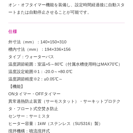
オン・オフタイマー機能を装備し、設定時間経過後に自動スタ
ートまたは自動停止させることが可能です。
仕様
外寸法（mm）：140×150×310
槽内寸法（mm）：194×336×156
タイプ：ウォーターバス
温度調節範囲：室温+5～80℃（付属水槽使用時はMAX70℃）
温度設定範囲※1：-20.0～+80.0℃
温度調節精度※2：±0.05℃～
【機能】
ONタイマー・OFFタイマー
異常過熱防止装置（サーモスタット）・サーキットプロテク
タ・フロート式空焚き防止
センサー：サーミスタ
ヒーター容量：1kW（ステンレス（SUS316）製）
撹拌機構：噴流撹拌式