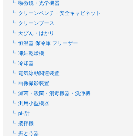
顕微鏡・光学機器
クリーンベンチ・安全キャビネット
クリーンブース
天びん・はかり
恒温器 保冷庫 フリーザー
凍結乾燥機
冷却器
電気泳動関連装置
画像撮影装置
滅菌・殺菌・消毒機器・洗浄機
汎用小型機器
pH計
攪拌機
振とう器