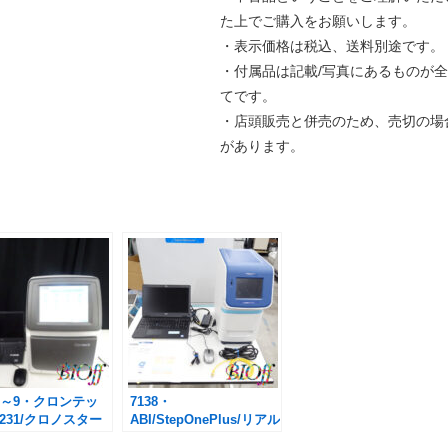
た上でご購入をお願いします。
・表示価格は税込、送料別途です。
・付属品は記載/写真にあるものが全
てです。
・店頭販売と併売のため、売切の場
があります。
9-1～9・クロンテッ
7138・
0231/クロノスター
ABI/StepOnePlus/リアル
リアルタイムPCR
タイムPCR