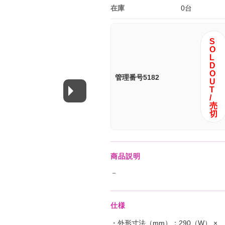
在庫
0台
S
O
L
D
O
管理番号5182
U
T
/
売
切
商品説明
－
仕様
・外形寸法（mm）：290（W） ×