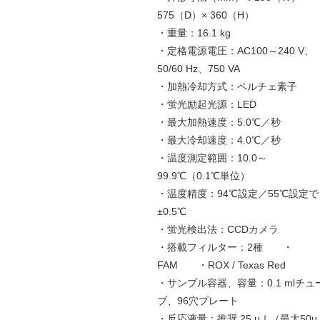
575（D）× 360（H）
・重量：16.1 kg
・定格電源電圧：AC100～240 V、
50/60 Hz、750 VA
・加熱冷却方式：ペルチェ素子
・蛍光励起光源：LED
・最大加熱速度：5.0℃／秒
・最大冷却速度：4.0℃／秒
・温度測定範囲：10.0～
99.9℃（0.1℃単位）
・温度精度：94℃設定／55℃設定で
±0.5℃
・蛍光検出法：CCDカメラ
・搭載フィルター：2種 ・
FAM ・ROX / Texas Red
・サンプル容器、容量：0.1 mlチュ
ブ、96穴プレート
・反応液量：推奨 25 μｌ（最大50μ