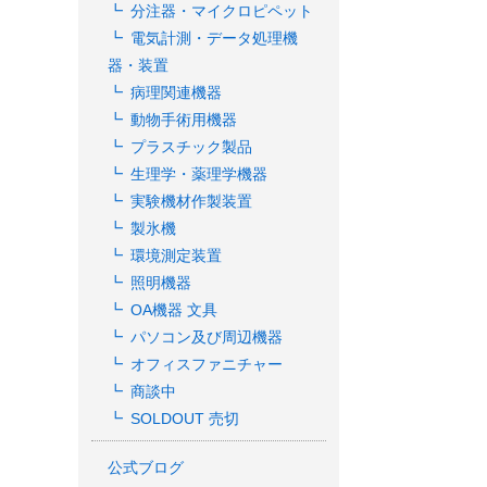
分注器・マイクロピペット
電気計測・データ処理機
器・装置
病理関連機器
動物手術用機器
プラスチック製品
生理学・薬理学機器
実験機材作製装置
製氷機
環境測定装置
照明機器
OA機器 文具
パソコン及び周辺機器
オフィスファニチャー
商談中
SOLDOUT 売切
公式ブログ