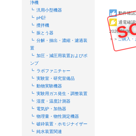
浄機
S
汎用小型機器
動作確認
pH計
通電確認
攪拌機
2026/06/30
振とう器
＞＞
ご購入・
分解・抽出・濃縮・濾過装
置
加圧・減圧用装置およびポ
ンプ
ラボファニチャー
実験室・研究室備品
動物実験機器
実験用ガス発生・調整装置
湿度・温度計測器
電気炉・加熱器
物理量・物性測定機器
破砕装置・ホモジナイザー
純水装置関連