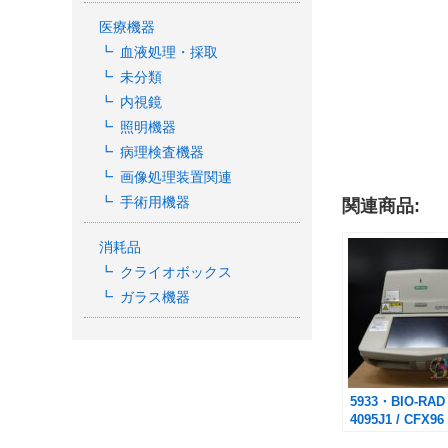
医療機器
血液処理・採取
未分類
内視鏡
照明機器
病理検査機器
画像処理装置関連
手術用機器
関連商品:
消耗品
クライオボックス
ガラス機器
5933・BIO-RAD /
4095J1 / CFX96
Deep Well 