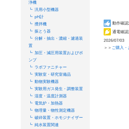
浄機
汎用小型機器
pH計
動作確認
攪拌機
振とう器
通電確認
分解・抽出・濃縮・濾過装
2026/07/03
置
＞＞
ご購入・
加圧・減圧用装置およびポ
ンプ
ラボファニチャー
実験室・研究室備品
動物実験機器
実験用ガス発生・調整装置
湿度・温度計測器
電気炉・加熱器
物理量・物性測定機器
破砕装置・ホモジナイザー
純水装置関連