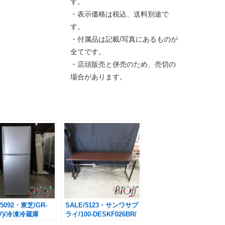
す。
・表示価格は税込、送料別途で
す。
・付属品は記載/写真にあるものが
全てです。
・店頭販売と併売のため、売切の
場合があります。
/5092・東芝/GR-
SALE/5123・サンワサプ
T(V)/冷凍冷蔵庫
ライ/100-DESKF026BR/
年製/
テーブル