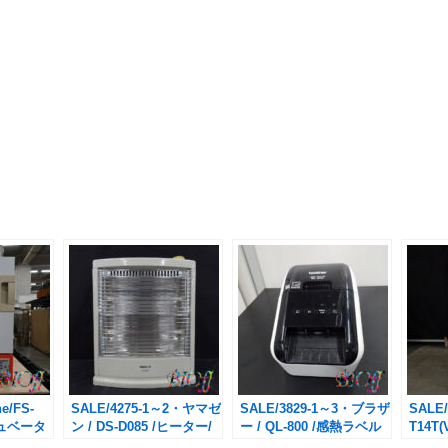
e/FS-
SALE/4275-1～2・ヤマゼ
SALE/3829-1～3・ブラザ
SALE
キュベータ
ン / DS-D085 /ヒーター/
ー / QL-800 /感熱ラベル
T14
￥2,750→1,650(税込・送
プリンター 本体/
2003