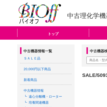
中古理化学機
トップ
中古機器情報一覧
中古機器
ＳＡＬＥ品
20,000円以下商品
SALE/5
新着商品
中古機器情報
遠心分離機・ローター
培養関連機器