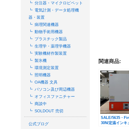
分注器・マイクロピペット
電気計測・データ処理機
器・装置
病理関連機器
動物手術用機器
プラスチック製品
生理学・薬理学機器
実験機材作製装置
製氷機
関連商品:
環境測定装置
照明機器
OA機器 文具
パソコン及び周辺機器
オフィスファニチャー
商談中
SOLDOUT 売切
SALE/5635・Fin
30N/定温イン
公式ブログ
ー 27L/