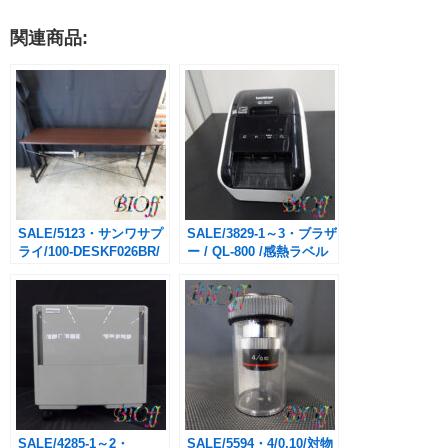
関連商品:
SALE/5123・サンワサプ
SALE/3829-1～3・ブラザ
ライ/100-DESKF026BR/
ー / QL-800 /感熱ラベル
テーブル
プリンター 本体/
W160×D45×H70cm/
￥3,300→￥1,650(税込・
￥1,650→￥1,100(税込・
送料別途)
送料別途)
SALE/4285-1～2・
SALE/5594・4/0.10/対物