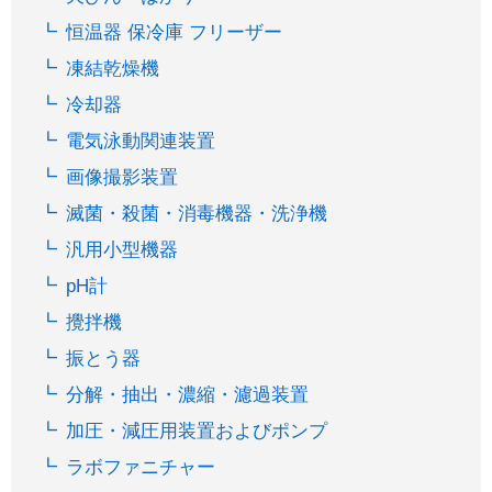
恒温器 保冷庫 フリーザー
凍結乾燥機
冷却器
電気泳動関連装置
画像撮影装置
滅菌・殺菌・消毒機器・洗浄機
汎用小型機器
pH計
攪拌機
振とう器
分解・抽出・濃縮・濾過装置
加圧・減圧用装置およびポンプ
ラボファニチャー