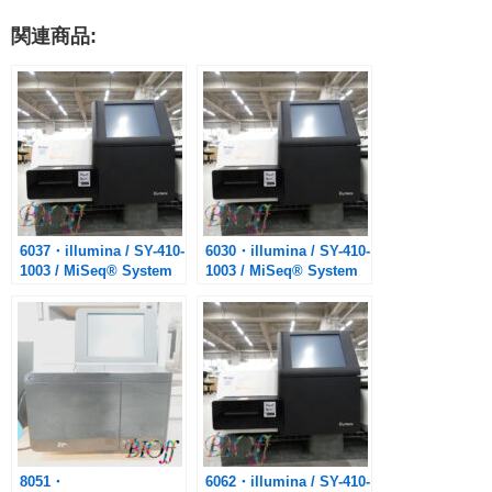
関連商品:
6037・illumina / SY-410-
6030・illumina / SY-410-
1003 / MiSeq® System
1003 / MiSeq® System
次世代シーケンサー ※デ
次世代シーケンサー ※デ
ーター消去済※別途メー
ーター消去済※別途メー
カーによるIQ/OQ セット
カーによる、IQ/OQ/セッ
アップ 保守契約有りま
トアップ/年間保証有
す。
8051・
6062・illumina / SY-410-