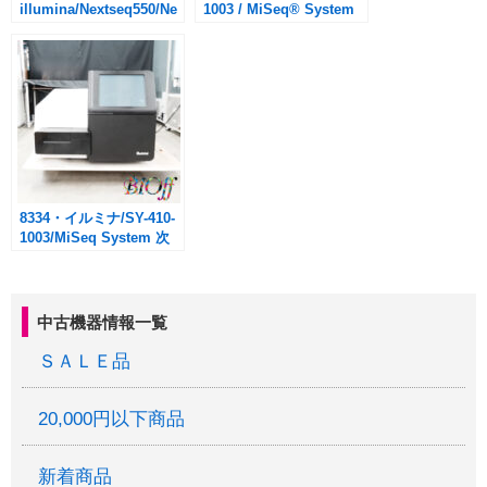
illumina/Nextseq550/Ne
1003 / MiSeq® System
xtSeqSystem
次世代シーケンサー ※デ
ーター消去済※別途メー
カーに依るIQ/OQ/セット
アップ/年間保証有ます。
8334・イルミナ/SY-410-
1003/MiSeq System 次
世代シーケンサー
中古機器情報一覧
ＳＡＬＥ品
20,000円以下商品
新着商品