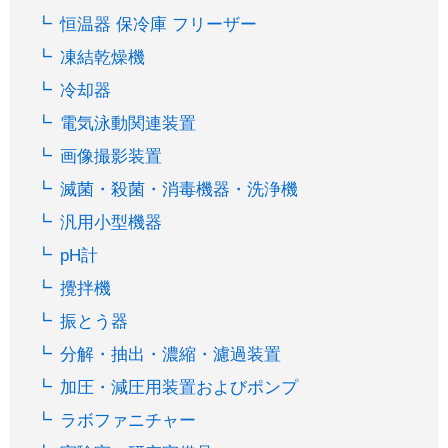
恒温器 保冷庫 フリーザー
凍結乾燥機
冷却器
電気泳動関連装置
画像撮影装置
滅菌・殺菌・消毒機器・洗浄機
汎用小型機器
pH計
攪拌機
振とう器
分解・抽出・濃縮・濾過装置
加圧・減圧用装置およびポンプ
ラボファニチャー