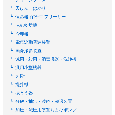
天びん・はかり
恒温器 保冷庫 フリーザー
凍結乾燥機
冷却器
電気泳動関連装置
画像撮影装置
滅菌・殺菌・消毒機器・洗浄機
汎用小型機器
pH計
攪拌機
振とう器
分解・抽出・濃縮・濾過装置
加圧・減圧用装置およびポンプ