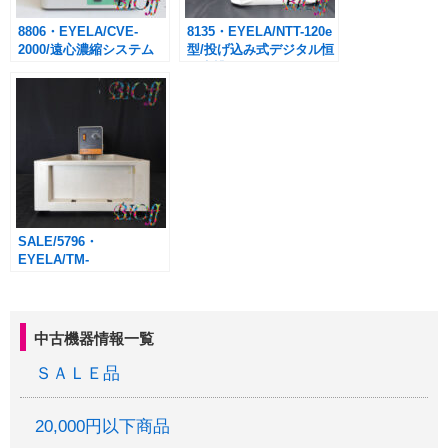
8806・EYELA/CVE-
8135・EYELA/NTT-120e
2000/遠心濃縮システム
型/投げ込み式デジタル恒
温水槽 デジサーモペッ
ト
SALE/5796・
EYELA/TM-
100/THERMO MINI
EYELA BATH SB-10付
き/￥7,700→￥3,850-(税
込・送料別途)
中古機器情報一覧
ＳＡＬＥ品
20,000円以下商品