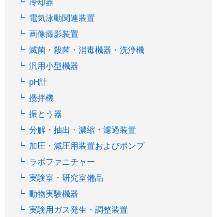
冷却器
電気泳動関連装置
画像撮影装置
滅菌・殺菌・消毒機器・洗浄機
汎用小型機器
pH計
攪拌機
振とう器
分解・抽出・濃縮・濾過装置
加圧・減圧用装置およびポンプ
ラボファニチャー
実験室・研究室備品
動物実験機器
実験用ガス発生・調整装置