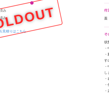
OLDOUT
付
済み
済み
蓋
お見積りはこちら
そ
状
・
・
す
・
し
・
・
・