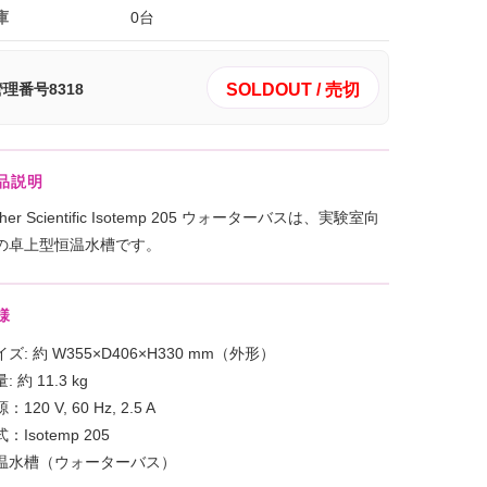
庫
0台
SOLDOUT / 売切
理番号8318
品説明
sher Scientific Isotemp 205 ウォーターバスは、実験室向
の卓上型恒温水槽です。
様
ズ: 約 W355×D406×H330 mm（外形）
: 約 11.3 kg
：120 V, 60 Hz, 2.5 A
：Isotemp 205
温水槽（ウォーターバス）