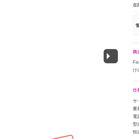
在
管
商
Fi
け
仕
サイ
重量
電源
型式
恒