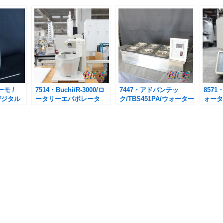
ーモ /
7514・Buchi/R-3000/ロ
7447・アドバンテッ
8571
 デジタル
ータリーエバポレータ
ク/TBS451PA/ウォーター
ォータ
ー （本体＋ウォーター
バス 並列スターラー用
バス＋冷却管）