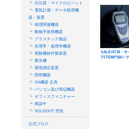
分注器・マイクロピペット
電気計測・データ処理機
器・装置
病理関連機器
動物手術用機器
プラスチック製品
生理学・薬理学機器
SALE/4738・サ
実験機材作製装置
TSTEMP360 /
製氷機
サーモメーター
環境測定装置
照明機器
OA機器 文具
パソコン及び周辺機器
オフィスファニチャー
商談中
SOLDOUT 売切
公式ブログ