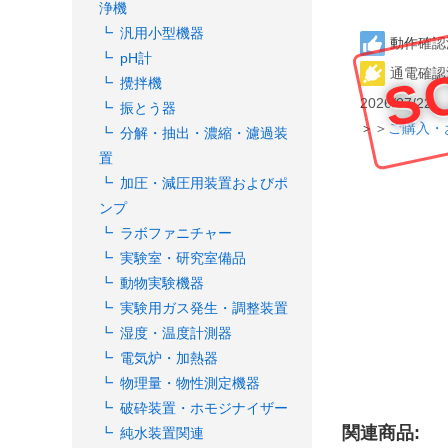
浄機
S
汎用小型機器
動作確認
pH計
通電確認
攪拌機
2026/07/22
振とう器
＞＞
ご購入・
分解・抽出・濃縮・濾過装
置
加圧・減圧用装置およびポ
ンプ
ラボファニチャー
実験室・研究室備品
動物実験機器
実験用ガス発生・調整装置
湿度・温度計測器
電気炉・加熱器
物理量・物性測定機器
破砕装置・ホモジナイザー
関連商品:
純水装置関連