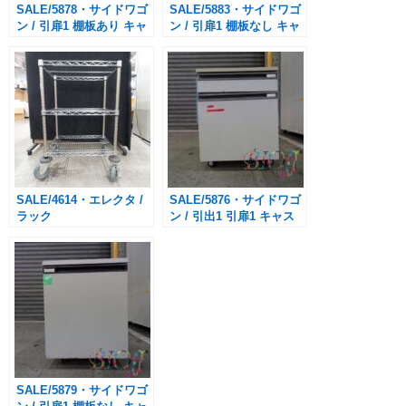
SALE/5878・サイドワゴ
SALE/5883・サイドワゴ
ン / 引扉1 棚板あり キャ
ン / 引扉1 棚板なし キャ
スター付き /
スター付き /
W45×D50×H58.5cm
W45×D44.3×H58cm
SALE/4614・エレクタ /
SALE/5876・サイドワゴ
ラック
ン / 引出1 引扉1 キャス
(W60×D46×H93cm) / キ
ター付き /
ャスター付き
W45×D44.3×H57.5cm
SALE/5879・サイドワゴ