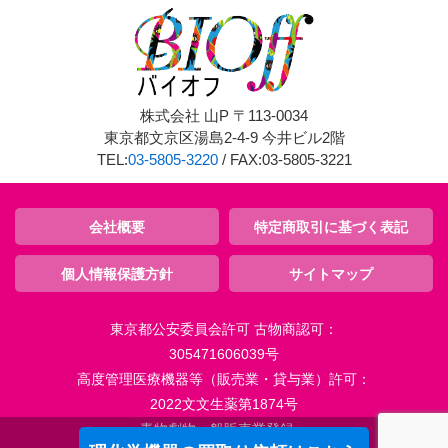
株式会社 山P 〒113-0034
東京都文京区湯島2-4-9 今井ビル2階
TEL:
03-5805-3220
/ FAX:03-5805-3221
会社概要
特定商取引に基づく表記
個人情報保護方針
サイトマップ
東京都公安委員会許可 古物商認可：
305471606039号
高度管理医療機器等（販売業・貸与業）許可：
2022文文生薬第1874号
毒物劇物一般販売業登録：