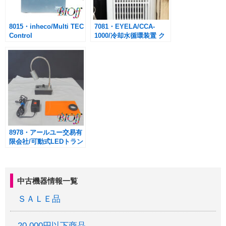
8015・inheco/Multi TEC
7081・EYELA/CCA-
Control
1000/冷却水循環装置 ク
ールエース
8978・アールユー交易有
限会社/可動式LEDトラン
スイルミネーター
中古機器情報一覧
ＳＡＬＥ品
20,000円以下商品