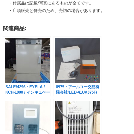
・付属品は記載/写真にあるものが全てです。
・店頭販売と併売のため、売切の場合があります。
関連商品:
SALE/4296・EYELA /
8975・アールユー交易有
KCH-1000 / インキュベー
限会社/LED-41UV375F/
ター
携帯型紫外線LED41灯ラ
イト（375rm）可視光カ
ットフィルター付き