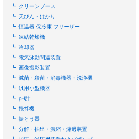
クリーンブース
天びん・はかり
恒温器 保冷庫 フリーザー
凍結乾燥機
冷却器
電気泳動関連装置
画像撮影装置
滅菌・殺菌・消毒機器・洗浄機
汎用小型機器
pH計
攪拌機
振とう器
分解・抽出・濃縮・濾過装置