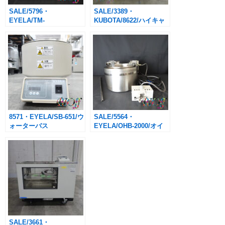
SALE/5796・
SALE/3389・
EYELA/TM-
KUBOTA/8622/ハイキャ
100/THERMO MINI
パシティ遠心機
EYELA BATH SB-10付
き/￥7,700→￥3,850-(税
込・送料別途)
8571・EYELA/SB-651/ウ
SALE/5564・
ォーターバス
EYELA/OHB-2000/オイ
ルバス過昇防止器付/
￥22,000→￥11,000-(税
込・送料別途)
SALE/3661・