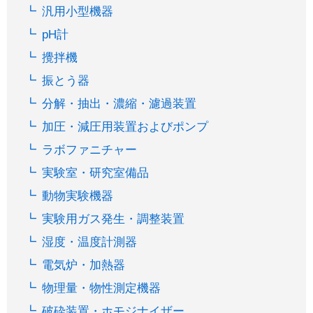
汎用小型機器
pH計
攪拌機
振とう器
分解・抽出・濃縮・濾過装置
加圧・減圧用装置およびポンプ
ラボファニチャー
実験室・研究室備品
動物実験機器
実験用ガス発生・調整装置
湿度・温度計測器
電気炉・加熱器
物理量・物性測定機器
破砕装置・ホモジナイザー