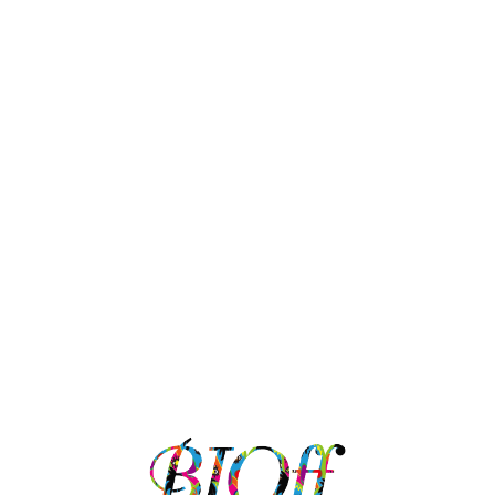
ター/
￥32,
込・送