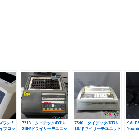
ズワン /
7718・タイテック/DTU-
7540・タイテック/DTU-
SALE
ドライブロッ
2BN/ドライサーモユニッ
1B/ドライサーモユニット
Yooni
100セッ
ト
イブロ