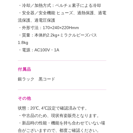
・冷却／加熱方式：ペルチェ素子による冷却
・安全器／安全機能 ヒューズ、過熱保護、過電
流保護、過電圧保護
・外形寸法：170×240×220Hmm
・質量：本体約2.2kg+ミラクルビーズバス
1.8kg
・電源：AC100V・1A
付属品
銀ラック 黒コード
その他
状態：20℃, 4℃設定で確認済みです。
・中古品のため、現状有姿販売となります。
・新品時の性能・機能を持ち合わせていない場
合がございますので、都度ご確認ください。