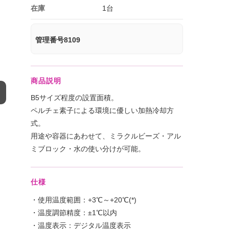
在庫
1台
管理番号8109
商品説明
B5サイズ程度の設置面積。
ペルチェ素子による環境に優しい加熱冷却方
式。
用途や容器にあわせて、ミラクルビーズ・アル
ミブロック・水の使い分けが可能。
仕様
・使用温度範囲：+3℃～+20℃(*)
・温度調節精度：±1℃以内
・温度表示：デジタル温度表示