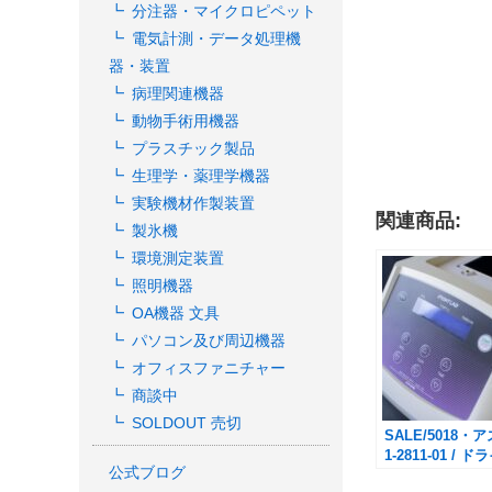
分注器・マイクロピペット
電気計測・データ処理機
器・装置
病理関連機器
動物手術用機器
プラスチック製品
生理学・薬理学機器
実験機材作製装置
関連商品:
製氷機
環境測定装置
照明機器
OA機器 文具
パソコン及び周辺機器
オフィスファニチャー
商談中
SOLDOUT 売切
SALE/5018・ア
1-2811-01 / 
公式ブログ
クバス MyBL-