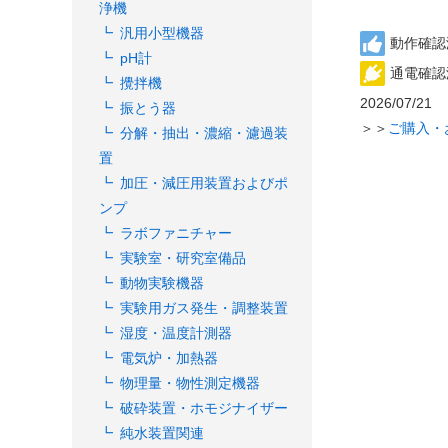
浄機
汎用小型機器
動作確認
pH計
通電確認
攪拌機
2026/07/21
振とう器
＞＞
ご購入・
分解・抽出・濃縮・濾過装
置
加圧・減圧用装置およびポ
ンプ
ラボファニチャー
実験室・研究室備品
動物実験機器
実験用ガス発生・調整装置
湿度・温度計測器
電気炉・加熱器
物理量・物性測定機器
破砕装置・ホモジナイザー
純水装置関連