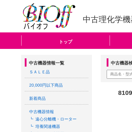
中古理化学機
トップ
中古機器情報一覧
中古機器
ＳＡＬＥ品
20,000円以下商品
81
新着商品
中古機器情報
遠心分離機・ローター
培養関連機器