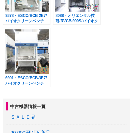
9378・ESCO/BCB-2E7/
8088・オリエンタル技
バイオクリーンベンチ
研/RVCB-900S/バイオク
※ホルマリン燻蒸済み
リーンベンチ 90cmタイ
プ
6901・ESCO/BCB-3E7/
バイオクリーンベンチ
105cm幅
中古機器情報一覧
ＳＡＬＥ品
20,000円以下商品