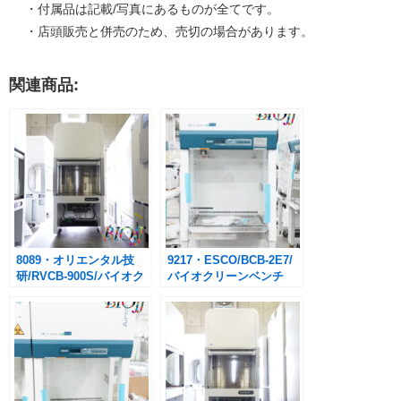
・付属品は記載/写真にあるものが全てです。
・店頭販売と併売のため、売切の場合があります。
関連商品:
8089・オリエンタル技
9217・ESCO/BCB-2E7/
研/RVCB-900S/バイオク
バイオクリーンベンチ
リーンベンチ 90cmタイ
※ホルマリン燻蒸
プ