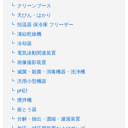
クリーンブース
天びん・はかり
恒温器 保冷庫 フリーザー
凍結乾燥機
冷却器
電気泳動関連装置
画像撮影装置
滅菌・殺菌・消毒機器・洗浄機
汎用小型機器
pH計
攪拌機
振とう器
分解・抽出・濃縮・濾過装置