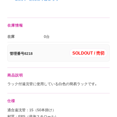
在庫情報
在庫
0台
SOLDOUT / 売切
管理番号8218
商品説明
ラック付遠沈管に使用している白色の簡易ラックです｡
仕様
適合遠沈管：15（50本掛け）
材質：EPS（発泡スチロール）