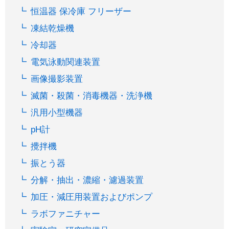
恒温器 保冷庫 フリーザー
凍結乾燥機
冷却器
電気泳動関連装置
画像撮影装置
滅菌・殺菌・消毒機器・洗浄機
汎用小型機器
pH計
攪拌機
振とう器
分解・抽出・濃縮・濾過装置
加圧・減圧用装置およびポンプ
ラボファニチャー