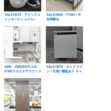
SALE/4274・アピックス
SALE/4683・ITOKI / 中
インターナショナル /
央実験台
AHD-014 / 加湿器
W(150×2)×D160×H80cm
SHIZUKU PLUS⁺
6890・内田洋行/5-110-
SALE/5878・サイドワゴ
6790/スカエナデスクシス
ン / 引扉1 棚板あり キャ
テム
スター付き /
W45×D50×H58.5cm