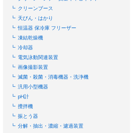
クリーンブース
天びん・はかり
恒温器 保冷庫 フリーザー
凍結乾燥機
冷却器
電気泳動関連装置
画像撮影装置
滅菌・殺菌・消毒機器・洗浄機
汎用小型機器
pH計
攪拌機
振とう器
分解・抽出・濃縮・濾過装置