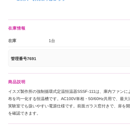
在庫情報
在庫
1台
管理番号7691
商品説明
イスズ製作所の強制循環式定温恒温器SSSF-111は、庫内ファン
布を均一化する恒温槽です。AC100V単相・50/60Hz共用で、最大消
実験室でも扱いやすい電源仕様です。前面ガラス窓付きで、扉を開
を確認できます。