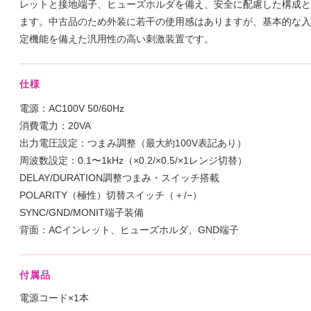
レットと接地端子、ヒューズホルダを備え、安全に配慮した構成と
ます。中古品のため外装に若干の使用感はありますが、基本的な入
定機能を備えた汎用性の高い刺激装置です。
仕様
電源：AC100V 50/60Hz
消費電力：20VA
出力電圧設定：つまみ調整（最大約100V表記あり）
周波数設定：0.1〜1kHz（×0.2/×0.5/×1レンジ切替）
DELAY/DURATION調整つまみ・スイッチ搭載
POLARITY（極性）切替スイッチ（＋/−）
SYNC/GND/MONIT端子装備
背面：ACインレット、ヒューズホルダ、GND端子
付属品
電源コード×1本