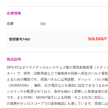
在庫情報
在庫
0台
SOLDOUT 
管理番号7460
商品説明
DPS-07はダイヤメディカルシステムズ製の電気刺激装置（スティ
ター）で、研究・試験用途などで被検体や回路へ所定のパルス電気
えるための機器です。前面パネルには周波数、ディレイ、パルス幅
（DURATION）、極性、出力電圧などを個別に設定できるつまみ
ンスイッチが配置されており、条件を細かく調整した刺激波形の生
です。またSYNC・MONIT端子による同期・モニタ出力に対応し
の連携やオシロスコープでの波形確認にも適しています。背面には