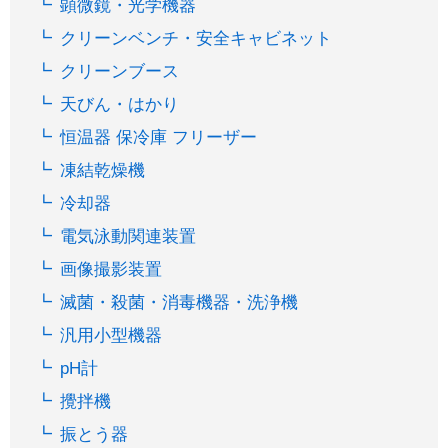
顕微鏡・光学機器
クリーンベンチ・安全キャビネット
クリーンブース
天びん・はかり
恒温器 保冷庫 フリーザー
凍結乾燥機
冷却器
電気泳動関連装置
画像撮影装置
滅菌・殺菌・消毒機器・洗浄機
汎用小型機器
pH計
攪拌機
振とう器