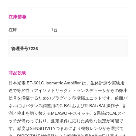
在庫情報
在庫
1台
管理番号7226
商品説明
日本光電 EF-601G Isometric Amplifier は、生体計測や実験用
途で等尺性（アイソメトリック）トランスデューサからの微小
信号を増幅するためのプラグイン型増幅ユニットです。前面パ
ネルにはバランス調整用のC-BALおよびR-BAL/BAL操作子、計
測／停止を切り替えるMEAS/OFFスイッチ、2系統のCALスイ
ッチが備わっており、測定条件に応じた柔軟な設定が可能で
す。感度はSENSITIVITYつまみにより複数レンジから選択で
き、DIRECT/MEAN切替により瞬時値と平均値の切り替えにも