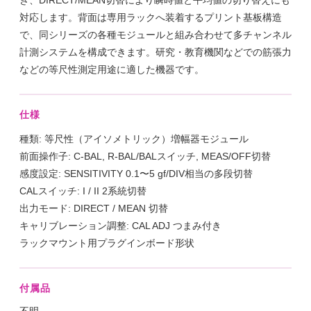
対応します。背面は専用ラックへ装着するプリント基板構造
で、同シリーズの各種モジュールと組み合わせて多チャンネル
計測システムを構成できます。研究・教育機関などでの筋張力
などの等尺性測定用途に適した機器です。
仕様
種類: 等尺性（アイソメトリック）増幅器モジュール
前面操作子: C-BAL, R-BAL/BALスイッチ, MEAS/OFF切替
感度設定: SENSITIVITY 0.1〜5 gf/DIV相当の多段切替
CALスイッチ: I / II 2系統切替
出力モード: DIRECT / MEAN 切替
キャリブレーション調整: CAL ADJ つまみ付き
ラックマウント用プラグインボード形状
付属品
不明