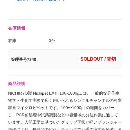
在庫情報
在庫
0台
SOLDOUT / 売切
管理番号7340
商品説明
NICHIRYO製 Nichipet EXⅡ 100-1000µL は、一般的な分子生
物学・生化学実験で広く用いられるシングルチャンネルの可変
容量マイクロピペットです。100〜1000µLの範囲をカバー
し、PCR前処理や試薬調製など中容量域の分注作業に適して
います。人間工学に基づいたグリップ形状と軽いプランジャー
操作により、長時間のピペッティングでも手の疲労を軽減しま