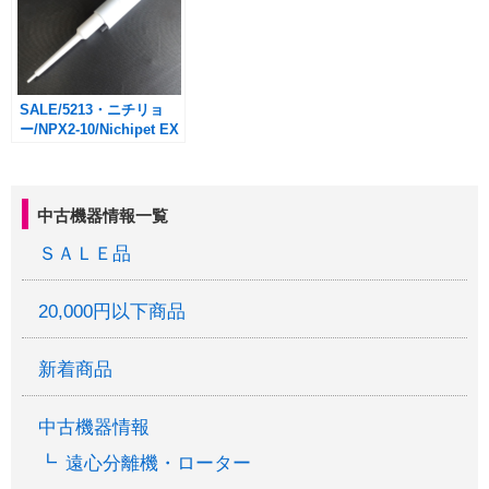
SALE/5213・ニチリョ
ー/NPX2-10/Nichipet EX
Ⅱ 0.5-10㎕/
￥6,600→￥3,300(税込・
送料別途)
中古機器情報一覧
ＳＡＬＥ品
20,000円以下商品
新着商品
中古機器情報
遠心分離機・ローター