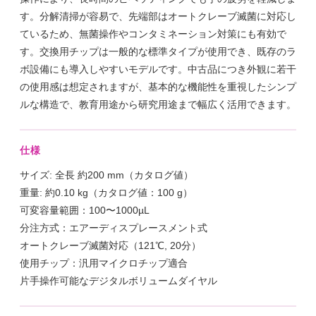
す。分解清掃が容易で、先端部はオートクレーブ滅菌に対応し
ているため、無菌操作やコンタミネーション対策にも有効で
す。交換用チップは一般的な標準タイプが使用でき、既存のラ
ボ設備にも導入しやすいモデルです。中古品につき外観に若干
の使用感は想定されますが、基本的な機能性を重視したシンプ
ルな構造で、教育用途から研究用途まで幅広く活用できます。
仕様
サイズ: 全長 約200 mm（カタログ値）
重量: 約0.10 kg（カタログ値：100 g）
可変容量範囲：100〜1000µL
分注方式：エアーディスプレースメント式
オートクレーブ滅菌対応（121℃, 20分）
使用チップ：汎用マイクロチップ適合
片手操作可能なデジタルボリュームダイヤル