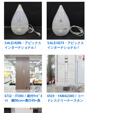
SALE/4286・アピックス
SALE/4274・アピックス
インターナショナル /
インターナショナル /
AHD-018/FSWD8108 /
AHD-014 / 加湿器
SHIZUKU TOUCH⁺
SHIZUKU PLUS⁺
6712・ITOKI / 扉付ｷｬﾋﾞﾈ
6519・YAMAZAKI / コー
ｯﾄ 幅90cm×奥行45×高
ドレスクリーナースタン
さ214cm
ド タワーブラック
（W22×D29×H127cm）