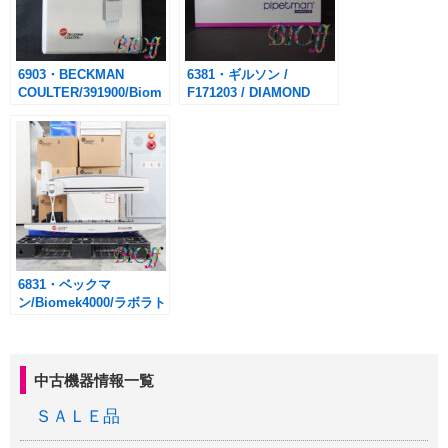
6903・BECKMAN
6381・ギルソン /
COULTER/391900/Biom
F171203 / DIAMOND
ek3000 MP20
Tips DFL10ST TIPACK,
EightTipPipetteTool（分
0.1-10 µL, 960本
注器用ヘッド）
6831・ベックマ
ン/Biomek4000/ラボラト
リーオートメーションシ
ステム
中古機器情報一覧
ＳＡＬＥ品