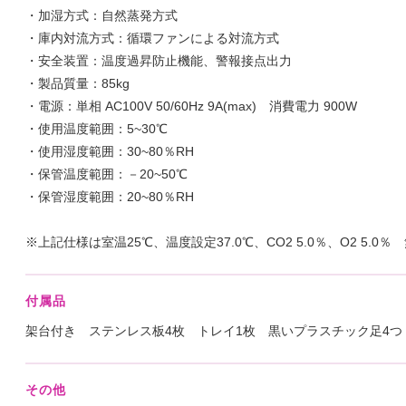
・加湿方式：自然蒸発方式
・庫内対流方式：循環ファンによる対流方式
・安全装置：温度過昇防止機能、警報接点出力
・製品質量：85kg
・電源：単相 AC100V 50/60Hz 9A(max) 消費電力 900W
・使用温度範囲：5~30℃
・使用湿度範囲：30~80％RH
・保管温度範囲：－20~50℃
・保管湿度範囲：20~80％RH
※上記仕様は室温25℃、温度設定37.0℃、CO2 5.0％、O2 5.0
付属品
架台付き ステンレス板4枚 トレイ1枚 黒いプラスチック足4つ
その他