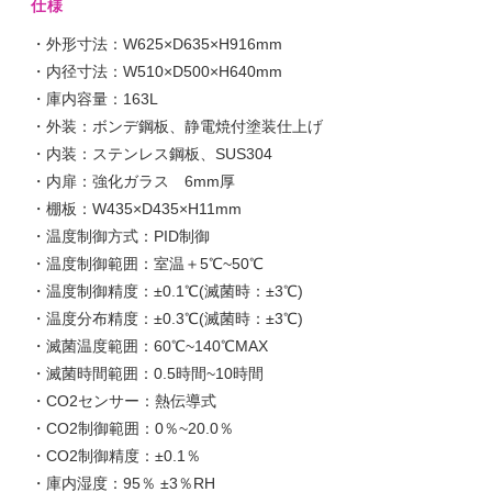
仕様
・外形寸法：W625×D635×H916mm
・内径寸法：W510×D500×H640mm
・庫内容量：163L
・外装：ボンデ鋼板、静電焼付塗装仕上げ
・内装：ステンレス鋼板、SUS304
・内扉：強化ガラス 6mm厚
・棚板：W435×D435×H11mm
・温度制御方式：PID制御
・温度制御範囲：室温＋5℃~50℃
・温度制御精度：±0.1℃(滅菌時：±3℃)
・温度分布精度：±0.3℃(滅菌時：±3℃)
・滅菌温度範囲：60℃~140℃MAX
・滅菌時間範囲：0.5時間~10時間
・CO2センサー：熱伝導式
・CO2制御範囲：0％~20.0％
・CO2制御精度：±0.1％
・庫内湿度：95％ ±3％RH