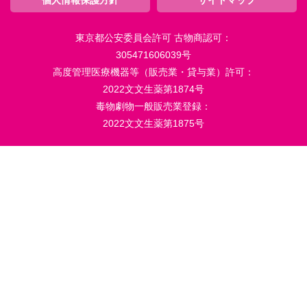
東京都公安委員会許可 古物商認可：
305471606039号
高度管理医療機器等（販売業・貸与業）許可：
2022文文生薬第1874号
毒物劇物一般販売業登録：
2022文文生薬第1875号