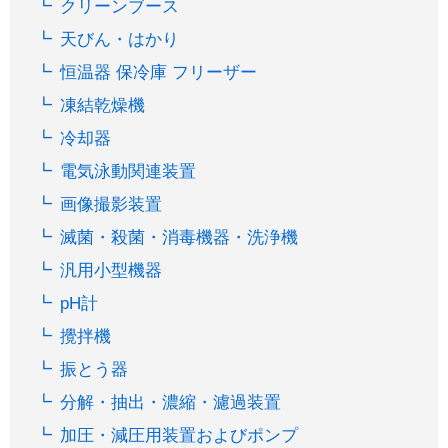
クリーンブース
天びん・はかり
恒温器 保冷庫 フリーザー
凍結乾燥機
冷却器
電気泳動関連装置
画像撮影装置
滅菌・殺菌・消毒機器・洗浄機
汎用小型機器
pH計
攪拌機
振とう器
分解・抽出・濃縮・濾過装置
加圧・減圧用装置およびポンプ